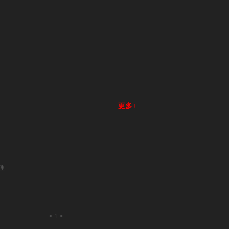
更多+
理
<
1
>