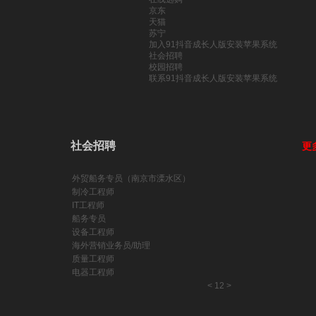
京东
天猫
苏宁
加入91抖音成长人版安装苹果系统
社会招聘
校园招聘
联系91抖音成长人版安装苹果系统
社会招聘
更
外贸船务专员（南京市溧水区）
制冷工程师
IT工程师
船务专员
设备工程师
海外营销业务员/助理
质量工程师
电器工程师
<
1
2
>