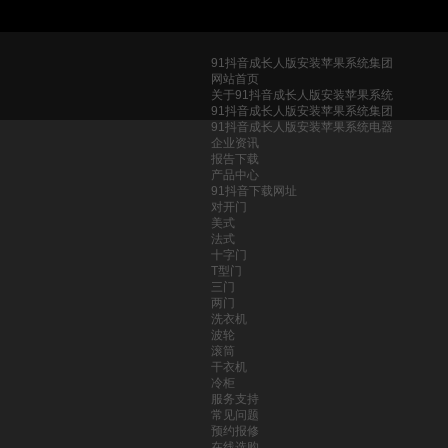
91抖音成长人版安装苹果系统集团
网站首页
关于91抖音成长人版安装苹果系统
91抖音成长人版安装苹果系统集团
91抖音成长人版安装苹果系统电器
企业资讯
报告下载
产品中心
91抖音下载网址
对开门
美式
法式
十字门
T型门
三门
两门
洗衣机
波轮
滚筒
干衣机
冷柜
服务支持
常见问题
预约报修
在线选购