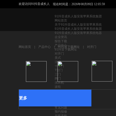
欢迎访问91抖音成长人
现在时间是：2026年08月09日 12:05:59
版安装苹果系统电器官
网
91抖音成长人版安装苹果系统集团
网站首页
关于91抖音成长人版安装苹果系统
91抖音成长人版安装苹果系统集团
91抖音成长人版安装苹果系统电器
企业资讯
报告下载
产品中心
网站首页
￤
产品中心
￤
91抖音下载网址
￤
对开门
91抖音下载网址
对开门
美式
法式
十字门
T型门
三门
两门
洗衣机
波轮
滚筒
干衣机
更多
冷柜
服务支持
常见问题
预约报修
在线选购