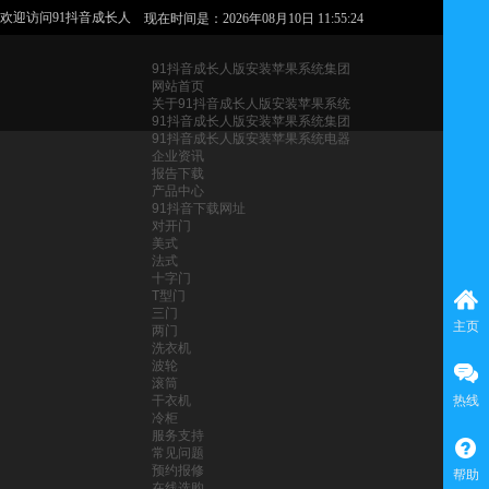
欢迎访问91抖音成长人
现在时间是：2026年08月10日 11:55:24
版安装苹果系统电器官
网
91抖音成长人版安装苹果系统集团
网站首页
关于91抖音成长人版安装苹果系统
91抖音成长人版安装苹果系统集团
91抖音成长人版安装苹果系统电器
企业资讯
报告下载
产品中心
91抖音下载网址
对开门
美式
法式
十字门
T型门
三门
主页
两门
洗衣机
波轮
滚筒
干衣机
热线
冷柜
服务支持
常见问题
预约报修
帮助
在线选购