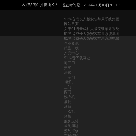
欢迎访问91抖音成长人
现在时间是：2026年08月08日 9:10:35
版安装苹果系统电器官
网
91抖音成长人版安装苹果系统集团
网站首页
关于91抖音成长人版安装苹果系统
91抖音成长人版安装苹果系统集团
91抖音成长人版安装苹果系统电器
企业资讯
报告下载
产品中心
91抖音下载网址
对开门
美式
法式
十字门
T型门
三门
两门
洗衣机
波轮
滚筒
干衣机
冷柜
服务支持
常见问题
预约报修
在线选购